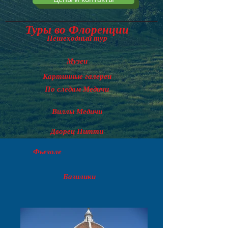
Туры во Флоренции
Пешеходный тур
Музеи
Картинные галереи
По следам Медичи
Виллы Медичи
Дворец Питти
Фьезоле
Базилики